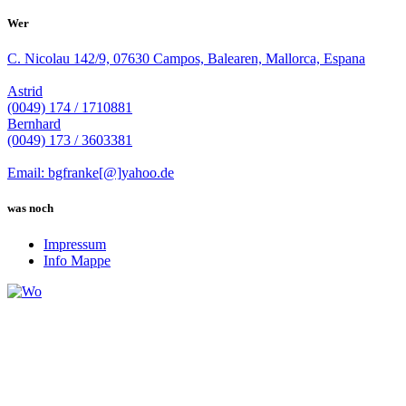
Wer
C. Nicolau 142/9, 07630 Campos, Balearen, Mallorca, Espana
Astrid
(0049) 174 / 1710881
Bernhard
(0049) 173 / 3603381
Email: bgfranke[@]yahoo.de
was noch
Impressum
Info Mappe