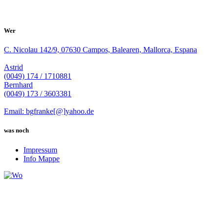
Wer
C. Nicolau 142/9, 07630 Campos, Balearen, Mallorca, Espana
Astrid
(0049) 174 / 1710881
Bernhard
(0049) 173 / 3603381
Email: bgfranke[@]yahoo.de
was noch
Impressum
Info Mappe