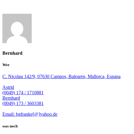
Bernhard
Wer
C. Nicolau 142/9, 07630 Campos, Balearen, Mallorca, Espana
Astrid
(0049) 174 / 1710881
Bernhard
(0049) 173 / 3603381
Email: bgfranke[@]yahoo.de
was noch