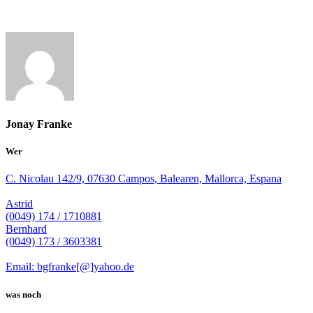
Jonay Franke
Wer
C. Nicolau 142/9, 07630 Campos, Balearen, Mallorca, Espana
Astrid
(0049) 174 / 1710881
Bernhard
(0049) 173 / 3603381
Email: bgfranke[@]yahoo.de
was noch