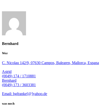
Bernhard
Wer
C. Nicolau 142/9, 07630 Campos, Balearen, Mallorca, Espana
Astrid
(0049) 174 / 1710881
Bernhard
(0049) 173 / 3603381
Email: bgfranke[@]yahoo.de
was noch