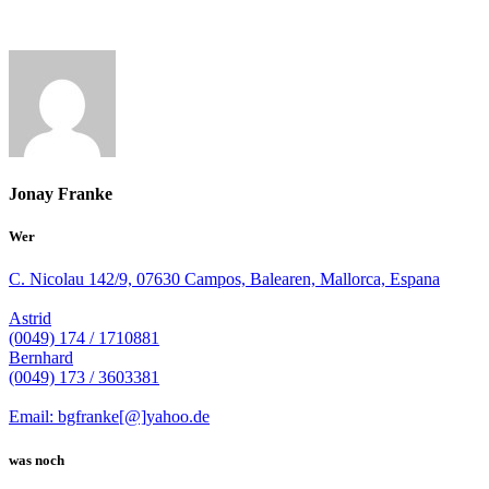
Jonay Franke
Wer
C. Nicolau 142/9, 07630 Campos, Balearen, Mallorca, Espana
Astrid
(0049) 174 / 1710881
Bernhard
(0049) 173 / 3603381
Email: bgfranke[@]yahoo.de
was noch