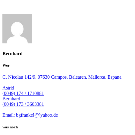
Bernhard
Wer
C. Nicolau 142/9, 07630 Campos, Balearen, Mallorca, Espana
Astrid
(0049) 174 / 1710881
Bernhard
(0049) 173 / 3603381
Email: bgfranke[@]yahoo.de
was noch