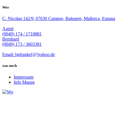
Wer
C. Nicolau 142/9, 07630 Campos, Balearen, Mallorca, Espana
Astrid
(0049) 174 / 1710881
Bernhard
(0049) 173 / 3603381
Email: bgfranke[@]yahoo.de
was noch
Impressum
Info Mappe