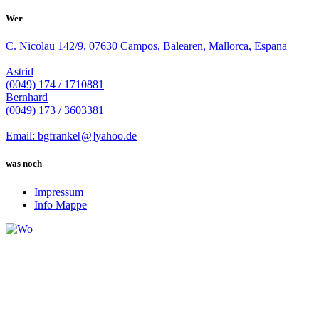
Wer
C. Nicolau 142/9, 07630 Campos, Balearen, Mallorca, Espana
Astrid
(0049) 174 / 1710881
Bernhard
(0049) 173 / 3603381
Email: bgfranke[@]yahoo.de
was noch
Impressum
Info Mappe