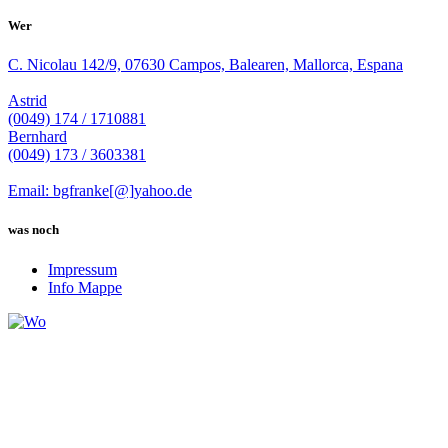
Wer
C. Nicolau 142/9, 07630 Campos, Balearen, Mallorca, Espana
Astrid
(0049) 174 / 1710881
Bernhard
(0049) 173 / 3603381
Email: bgfranke[@]yahoo.de
was noch
Impressum
Info Mappe