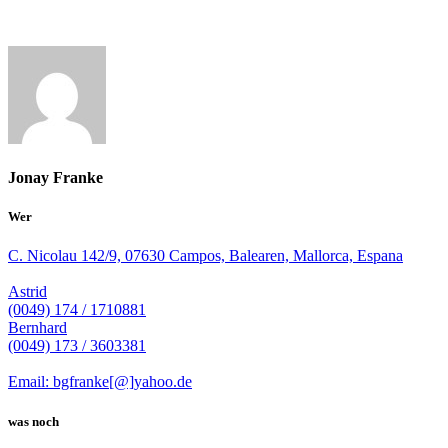
Jonay Franke
Wer
C. Nicolau 142/9, 07630 Campos, Balearen, Mallorca, Espana
Astrid
(0049) 174 / 1710881
Bernhard
(0049) 173 / 3603381
Email: bgfranke[@]yahoo.de
was noch