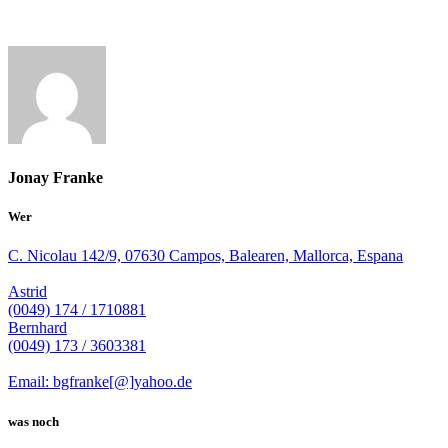
Jonay Franke
Wer
C. Nicolau 142/9, 07630 Campos, Balearen, Mallorca, Espana
Astrid
(0049) 174 / 1710881
Bernhard
(0049) 173 / 3603381
Email: bgfranke[@]yahoo.de
was noch