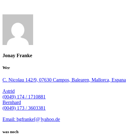
Jonay Franke
Wer
C. Nicolau 142/9, 07630 Campos, Balearen, Mallorca, Espana
Astrid
(0049) 174 / 1710881
Bernhard
(0049) 173 / 3603381
Email: bgfranke[@]yahoo.de
was noch