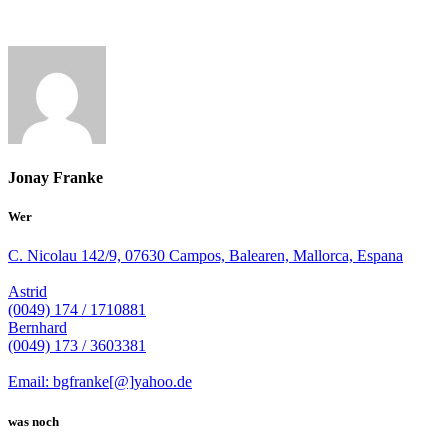
Jonay Franke
Wer
C. Nicolau 142/9, 07630 Campos, Balearen, Mallorca, Espana
Astrid
(0049) 174 / 1710881
Bernhard
(0049) 173 / 3603381
Email: bgfranke[@]yahoo.de
was noch