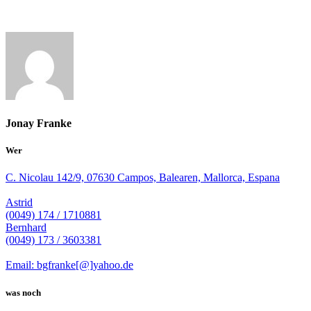
Jonay Franke
Wer
C. Nicolau 142/9, 07630 Campos, Balearen, Mallorca, Espana
Astrid
(0049) 174 / 1710881
Bernhard
(0049) 173 / 3603381
Email: bgfranke[@]yahoo.de
was noch